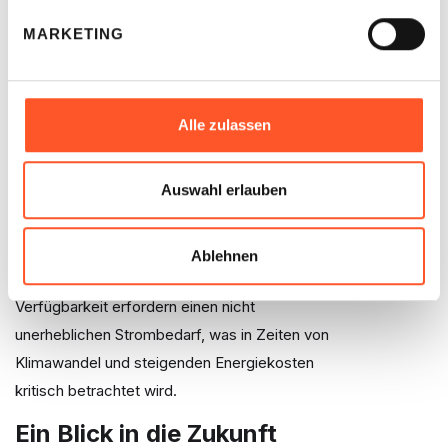
bleibt der Preis für viele Produkte oft höher als
MARKETING
im Supermarkt, was sie für preissensible Kunden
weniger attraktiv macht. Zum anderen sind
Snackautomaten in ländlichen Gebieten weniger
Alle zulassen
verbreitet, was ihre Reichweite einschränkt.
Ein weiterer Punkt ist die Frage nach der
Auswahl erlauben
langfristigen Nachhaltigkeit. Auch wenn einige
Anbieter bereits auf umweltfreundliche
Lösungen setzen, bleibt der Energieverbrauch
Ablehnen
ein Problem. Kühlsysteme und die ständige
Verfügbarkeit erfordern einen nicht
unerheblichen Strombedarf, was in Zeiten von
Klimawandel und steigenden Energiekosten
kritisch betrachtet wird.
Ein Blick in die Zukunft