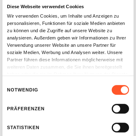
Diese Webseite verwendet Cookies
Flughäfen von Vorteil.
Wir verwenden Cookies, um Inhalte und Anzeigen zu
Darüber hinaus haben die Pandemie und die
personalisieren, Funktionen für soziale Medien anbieten
damit verbundenen Hygienemaßnahmen den
zu können und die Zugriffe auf unsere Website zu
Trend verstärkt. Automaten bieten eine
analysieren. Außerdem geben wir Informationen zu Ihrer
kontaktarme Einkaufsmöglichkeit, die in Zeiten
Verwendung unserer Website an unsere Partner für
von Social Distancing viele Menschen anspricht.
soziale Medien, Werbung und Analysen weiter. Unsere
Partner führen diese Informationen möglicherweise mit
Hinzu kommt, dass der technische Fortschritt
weiteren Daten zusammen, die Sie ihnen bereitgestellt
die Bedienung benutzerfreundlicher gemacht
haben oder die sie im Rahmen Ihrer Nutzung der Dienste
hat, was den Zugang für eine breitere
gesammelt haben.
Einwilligungsauswahl
Zielgruppe erleichtert.
NOTWENDIG
Herausforderungen und
PRÄFERENZEN
Kritik
Trotz aller Fortschritte und Beliebtheit stehen
STATISTIKEN
Snackautomaten auch in der Kritik. Zum einen